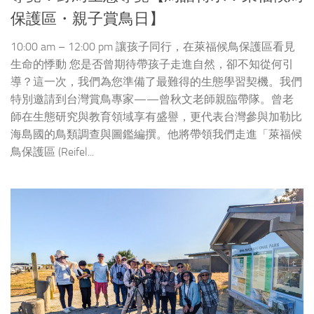
保護區・親子賞鳥日】
10:00 am – 12:00 pm 讓孩子同行，在萊福候鳥保護區看見
生命的悸動 您是否曾期待帶孩子走進自然，卻不知從何引
導？這一次，我們為您準備了最難得的生態學習契機。我們
特別邀請到台灣賞鳥專家——曾秋文老師親臨帶隊。曾老
師在生態研究與教育領域享有盛譽，更代表台灣參與加勒比
海島國的鳥類調查與圖鑑編撰。他將帶領我們走進「萊福候
鳥保護區 (Reifel...