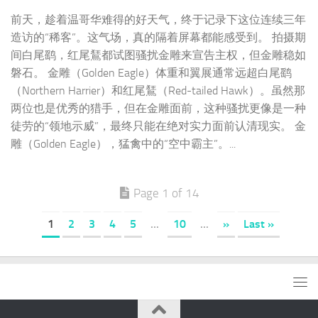
前天，趁着温哥华难得的好天气，终于记录下这位连续三年
造访的“稀客”。这气场，真的隔着屏幕都能感受到。 拍摄期
间白尾鹞，红尾鵟都试图骚扰金雕来宣告主权，但金雕稳如
磐石。 金雕（Golden Eagle）体重和翼展通常远超白尾鹞
（Northern Harrier）和红尾鵟（Red-tailed Hawk）。虽然那
两位也是优秀的猎手，但在金雕面前，这种骚扰更像是一种
徒劳的“领地示威”，最终只能在绝对实力面前认清现实。 金
雕（Golden Eagle），猛禽中的“空中霸主”。...
Page 1 of 14
1
2
3
4
5
...
10
...
»
Last »