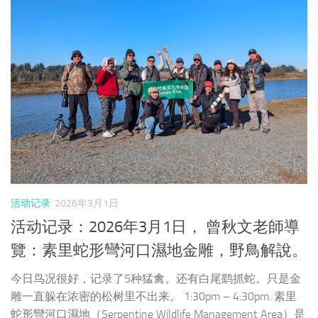
活动记录
2026年3月1日
活动记录：2026年3月1日， 曾秋文老師導
覽：素里蛇形彎河口濕地金雕，野鳥解說。
今日鸟况很好，记录了5种猛禽。还有白尾鹞抓蛇。只是金
雕一直躲在浓密的松树里不出来。 1:30pm – 4:30pm. 素里
蛇形彎河口濕地（Serpentine Wildlife Management Area）是