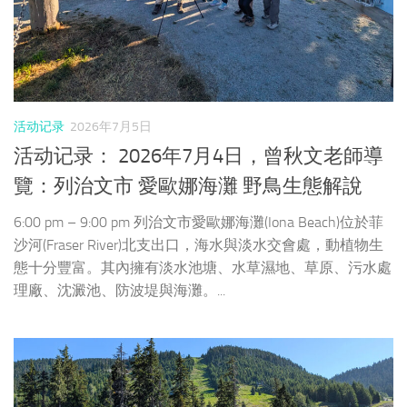
活动记录
2026年7月5日
活动记录： 2026年7月4日，曾秋文老師導
覽：列治文市 愛歐娜海灘 野鳥生態解說
6:00 pm – 9:00 pm 列治文市愛歐娜海灘(Iona Beach)位於菲
沙河(Fraser River)北支出口，海水與淡水交會處，動植物生
態十分豐富。其內擁有淡水池塘、水草濕地、草原、污水處
理廠、沈澱池、防波堤與海灘。...