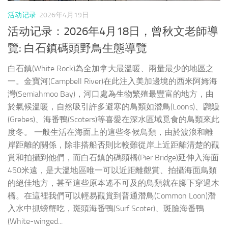
活动记录
2026年4月19日
活动记录：2026年4月18日，曾秋文老師導
覽: 白石鎮碼頭野鳥生態導覽
白石鎮(White Rock)為全加拿大最溫暖、兩量最少的地區之
一。金寶河(Campbell River)在此注入美加邊境的西米阿姆海
灣(Semiahmoo Bay)，河口處為生物繁殖最豐富的地方，由
於氣候溫暖，自然吸引許多避寒的鳥類如潛鳥(Loons)、鸊鷈
(Grebes)、海番鴨(Scoters)等喜愛在深水區域覓食的鳥類來此
度冬。 一般生活在海面上的這些冬候鳥類，由於波浪和離
岸距離的關係，除非搭船否則比較難從岸上近距離清楚的觀
賞和拍攝到他們，而白石鎮的碼頭橋(Pier Bridge)延伸入海面
450米遠，是大溫地區唯一可以近距離觀賞、拍攝海面鳥類
的絕佳地方，甚至這些原本遙不可及的鳥類就在腳下穿過木
橋。在這裡我們可以輕易觀賞到普通潛鳥(Common Loon)潛
入水中抓螃蟹吃，斑頭海番鴨(Surf Scoter)、斑臉海番鴨
(White-winged...