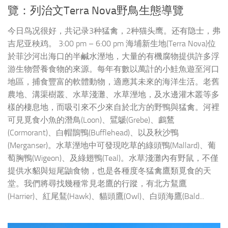
覽：列治文Terra Nova野鳥生態導覽
今日鸟况很好，共记录3种猛禽，2种猫头鹰。还有隐士，弗
吉尼亚秧鸡。 3:00 pm – 6:00 pm 海埔新生地(Terra Nova)位
於菲沙河出海口的半鹹水溼地，大量的有機腐物提供許多浮
游生物營養食物的來源。每年有數以萬計的小鮭魚遊至河口
地區，捕食豐富的軟體動物，適應其未來的海洋生活。老舊
農地、溝渠樹叢、水草淺灘、水草溼地，及水邊灌木叢等多
樣的棲息地，而吸引來不少來自於北方的野鴨與猛禽。河裡
可見覓食小魚的潛鳥(Loon)、鷿鷈(Grebe)、鸕鶿
(Cormorant)、白帽鵲鴨(Bufflehead)、以及秋沙鴨
(Merganser)。水草溼地中可發現吃草的綠頭鴨(Mallard)、葡
萄胸鴨(Wigeon)、及綠翅鴨(Teal)。水草淺灘內有野鼠，不僅
提供水貂與短尾鼬食物，也是各種度冬猛禽鷹類覓食的天
堂。我們將尋找幾種常見老鷹的行蹤，有北方鵟鷹
(Harrier)、紅尾鵟(Hawk)、貓頭鷹(Owl)、白頭海鷹(Bald...