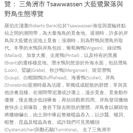
覽： 三角洲市 Tsawwassen 大藍鷺聚落與
野鳥生態導覽
羅伯次淺灘(Roberts Bank)位於Tsawwassen海堤與渡輪終點
站之間的潮間帶，為大量海鳥的覓食地。退潮時，許多的岸
鳥與大藍鷺在泥地上覓食；漲潮時，則為野鴨與潛鳥所取
代。冬季的水鴨與岸鳥包括，葡萄胸鴨(Wigeon)、綠頭鴨
(Mallard)、加拿大雁、尖尾鴨(Pintail)，以及特有的黑雁
(Brant)的遷移棲息地。潛水鴨則悠游於外海水面，包括潛鳥
(Loon)、鷿鷈(Grebe)、秋沙鴨(Merganser)、斑背潛鴨
(Scaup)、白帽鵲鴨(Bufflehead)、海番鴨(Scoter)。岸鳥
(Shorebirds)退潮時最為活躍，單獨或成鬆散的群體，常與其
他涉禽混棲。在潮間帶泥灘或沙灘上，漫步覓食。覓食動作
優雅，慢走幾步低頭啄食，再抬頭觀察四周。岸鳥發現獵物
會快步上前喙取，會吞下除去附肢的蟹體。岸鳥會以腳踏地
將獵物嚇出，由土洞中啄起整條蠕蟲吞入，以沙蠶、螺貝、
蝦蟹、昆蟲及蠕蟲為食。或許我們可見黑蠣鴴
(Oystercatcher)與翻石鷸(Turnstone)。 去了三角洲市