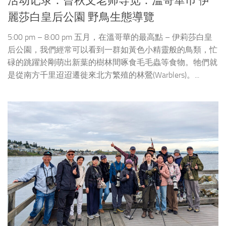
活动记录：曾秋文老师导览：溫哥華巿 伊
麗莎白皇后公園 野鳥生態導覽
5:00 pm – 8:00 pm 五月，在溫哥華的最高點 – 伊莉莎白皇
后公園，我們經常可以看到一群如黃色小精靈般的鳥類，忙
碌的跳躍於剛萌出新葉的樹林間啄食毛毛蟲等食物。牠們就
是從南方千里迢迢遷徙來北方繁殖的林鶯(Warblers)。...