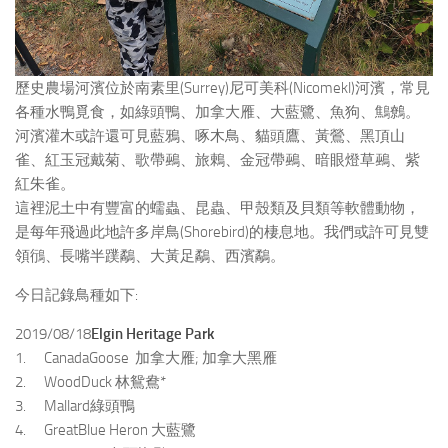
歷史農場河濱位於南素里(Surrey)尼可美科(Nicomekl)河濱，常見
各種水鴨覓食，如綠頭鴨、加拿大雁、大藍鷺、魚狗、鷦鷯。
河濱灌木或許還可見藍鴉、啄木鳥、貓頭鷹、黃鶯、黑頂山
雀、紅玉冠戴菊、歌帶鵐、旅鶇、金冠帶鵐、暗眼燈草鵐、紫
紅朱雀。
這裡泥土中有豐富的蠕蟲、昆蟲、甲殼類及貝類等軟體動物，
是每年飛過此地許多岸鳥(Shorebird)的棲息地。我們或許可見雙
領鴴、長嘴半蹼鷸、大黃足鷸、西濱鷸。
今日記錄鳥種如下:
2019/08/18
Elgin Heritage Park
1. CanadaGoose 加拿大雁; 加拿大黑雁
2. WoodDuck 林鴛鴦*
3. Mallard綠頭鴨
4. GreatBlue Heron 大藍鷺