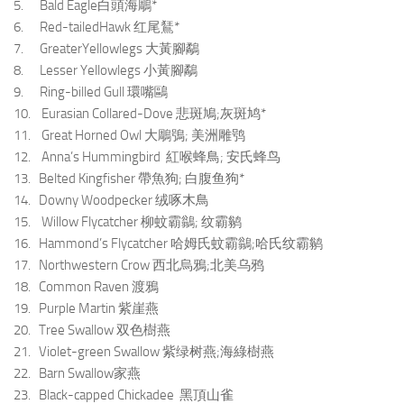
5. Bald Eagle白頭海鵰*
6. Red-tailedHawk 红尾鵟*
7. GreaterYellowlegs 大黃腳鷸
8. Lesser Yellowlegs 小黃腳鷸
9. Ring-billed Gull 環嘴鷗
10. Eurasian Collared-Dove 悲斑鳩;灰斑鸠*
11. Great Horned Owl 大鵰鴞; 美洲雕鸮
12. Anna’s Hummingbird 紅喉蜂鳥; 安氏蜂鸟
13. Belted Kingfisher 帶魚狗; 白腹鱼狗*
14. Downy Woodpecker 绒啄木鳥
15. Willow Flycatcher 柳蚊霸鶲; 纹霸鹟
16. Hammond’s Flycatcher 哈姆氏蚊霸鶲;哈氏纹霸鹟
17. Northwestern Crow 西北烏鴉;北美乌鸦
18. Common Raven 渡鴉
19. Purple Martin 紫崖燕
20. Tree Swallow 双色樹燕
21. Violet-green Swallow 紫绿树燕;海綠樹燕
22. Barn Swallow家燕
23. Black-capped Chickadee 黑頂山雀