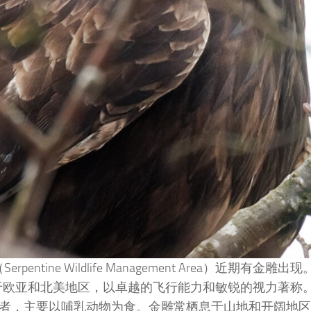
tine Wildlife Management Area）近期有
广泛分布于欧亚和北美地区，以卓越的飞行能力和敏锐的视力
者，主要以哺乳动物为食。金雕常栖息于山地和开阔地区