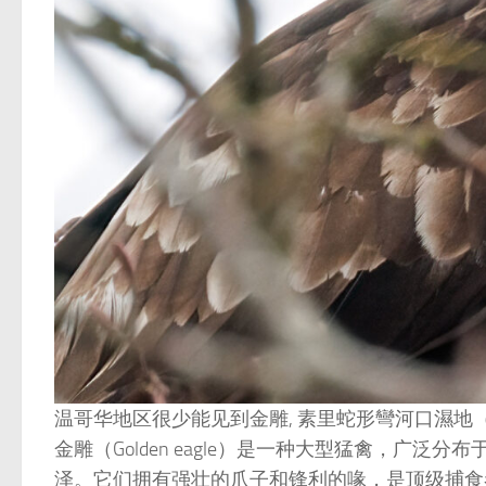
温哥华地区很少能见到金雕, 素里蛇形彎河口濕地（Serpen
金雕（Golden eagle）是一种大型猛禽，
泽。它们拥有强壮的爪子和锋利的喙，是顶级捕食