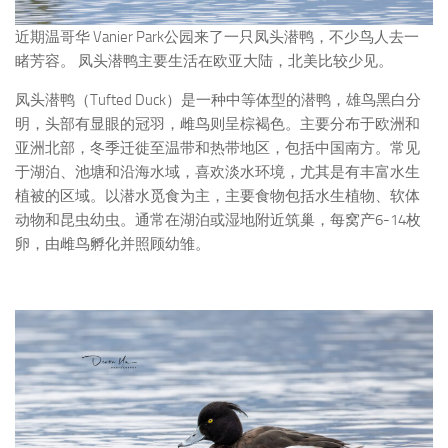
近期温哥华 Vanier Park公园来了一只凤头潜鸭，不少鸟人去一
睹芳容。 凤头潜鸭主要生活在欧亚大陆，北美比较少见。
凤头潜鸭（Tufted Duck）是一种中等体型的潜鸭，雄鸟黑白分
明，头部有显眼的冠羽，雌鸟则呈棕褐色。主要分布于欧洲和
亚洲北部，冬季迁徙至温带和热带地区，包括中国南方。常见
于湖泊、池塘和沿海水域，喜欢淡水环境，尤其是有丰富水生
植被的区域。以潜水觅食为主，主要食物包括水生植物、软体
动物和昆虫幼虫。通常在湖泊或湿地附近筑巢，每窝产6-14枚
卵，由雌鸟孵化并照顾幼雏。