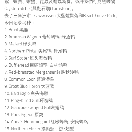
蠶、螺貝、蝦蟹、昆蟲及蠕蟲為食。或許我們可見黑蠣鴴
(Oystercatcher)與翻石鷸(Turnstone)。
去了三角洲市 Tsawwassen 大藍鷺聚落和Beach Grove Park。
今日记录鸟种：
1. Brant 黑雁
2. American Wigeon 葡萄胸鴨; 绿眉鸭
3. Mallard 绿头鸭
4. Northern Pintail 尖尾鴨; 针尾鸭
5. Surf Scoter 斑头海番鸭
6. Bufflehead 巨頭鵲鴨; 白枕鹊鸭
7. Red-breasted Merganser 红胸秋沙鸭
8. Common Loon 普通潜鸟
9. Great Blue Heron 大蓝鹭
10. Bald Eagle 白头海雕
11. Ring-billed Gull 环嘴鸥
12. Glaucous-winged Gull灰翅鸥
13. Rock Pigeon 原鸽
14. Anna’s Hummingbird 紅喉蜂鳥; 安氏蜂鸟
15. Northern Flicker 撲動鴷; 北扑翅鴷