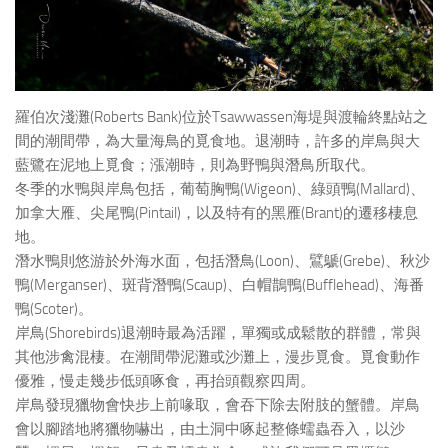
羅伯次淺灘(Roberts Bank)位於Tsawwassen海堤與渡輪終點站之
間的潮間帶，為大量海鳥的覓食地。退潮時，許多的岸鳥與大
藍鷺在泥地上覓食；漲潮時，則為野鴨與潛鳥所取代。
冬季的水鴨與岸鳥包括，葡萄胸鴨(Wigeon)、綠頭鴨(Mallard)、
加拿大雁、尖尾鴨(Pintail)，以及特有的黑雁(Brant)的遷移棲息
地。
潛水鴨則悠游於外海水面，包括潛鳥(Loon)、鷿鷈(Grebe)、秋沙
鴨(Merganser)、斑背潛鴨(Scaup)、白帽鵲鴨(Bufflehead)、海番
鴨(Scoter)。
岸鳥(Shorebirds)退潮時最為活躍，單獨或成鬆散的群體，常與
其他涉禽混棲。在潮間帶泥灘或沙灘上，漫步覓食。覓食動作
優雅，慢走幾步低頭啄食，再抬頭觀察四周。
岸鳥發現獵物會快步上前喙取，會吞下除去附肢的蟹體。岸鳥
會以腳踏地將獵物嚇出，由土洞中啄起整條蠕蟲吞入，以沙