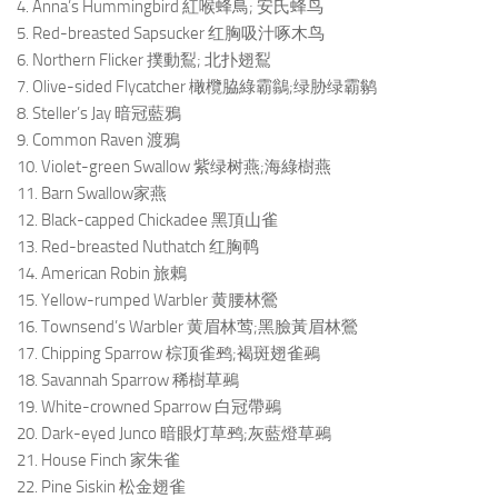
4. Anna’s Hummingbird 紅喉蜂鳥; 安氏蜂鸟
5. Red-breasted Sapsucker 红胸吸汁啄木鸟
6. Northern Flicker 撲動鴷; 北扑翅鴷
7. Olive-sided Flycatcher 橄欖脇綠霸鶲;绿胁绿霸鹟
8. Steller’s Jay 暗冠藍鴉
9. Common Raven 渡鴉
10. Violet-green Swallow 紫绿树燕;海綠樹燕
11. Barn Swallow家燕
12. Black-capped Chickadee 黑頂山雀
13. Red-breasted Nuthatch 红胸䴓
14. American Robin 旅鶇
15. Yellow-rumped Warbler 黄腰林鶯
16. Townsend’s Warbler 黄眉林莺;黑臉黃眉林鶯
17. Chipping Sparrow 棕顶雀鹀;褐斑翅雀鵐
18. Savannah Sparrow 稀樹草鵐
19. White-crowned Sparrow 白冠帶鵐
20. Dark-eyed Junco 暗眼灯草鹀;灰藍燈草鵐
21. House Finch 家朱雀
22. Pine Siskin 松金翅雀