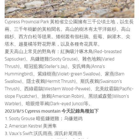
Cypress Provincial Park 黃柏省立公園擁有三千公頃土地，以生長
兩、三千年樹齡的黃柏聞名。高山的樹木有太平洋銀杉、高山
鐵杉、西方白松等毬果。矮樹叢有假杜鵑、藍莓、銅灌木、尖
塔木、越蔓橘等野花野果，以及各種奇花異草。
夏天高山上常見的野鳥有：紅胸吸汁啄木鳥(Red-breasted
Sapsucker)、烏鐮翅雞(Sooty Grouse)、雜色地鶇(Varied
Thrush)、暗冠藍鴉(Steller’s Jay)、安氏蜂鳥(Anna’s
Hummingbird)、紫綠樹燕(Violet-green Swallow)、家燕(Barn
Swallow)、隱士夜鶇(Hermit Thrush)、斯氏夜鶇(Swainson’s
Thrush)、西綠霸鶲(Western Wood-Pewee)、北美紋霸鶲(Pacific-
slope Flycatcher)、旅鶇(American Robin)、黑頭威森鶯(Wilson’s
Warbler)、暗眼燈草鵐(Dark-eyed Junco)等。
2023/8/5 Cypress mountain 今天記錄鳥種如下
1. Sooty Grouse 暗藍鐮翅雞；乌镰翅鸡
2. American Kestrel 美洲隼
3. Vaux’s Swift 沃氏雨燕; 渥氏針尾雨燕