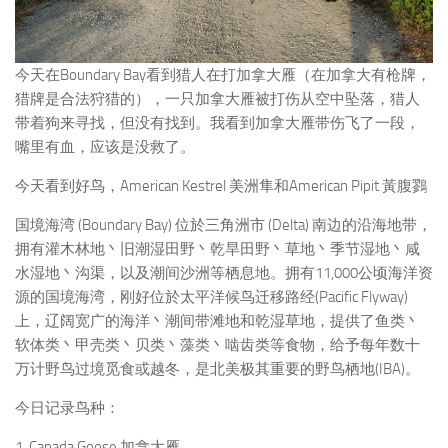
今天在Boundary Bay看到猎人在打加拿大雁（在加拿大有枪牌，
猎牌是合法狩猎的），一只加拿大雁被打伤从空中坠落，猎人
带着狗来寻找，但没有找到。我看到加拿大雁带伤飞了一段，
嘴里有血，应该是没救了。
今天看到好鸟，American Kestrel 美洲隼和American Pipit 黃腹鷚
国境海湾 (Boundary Bay) 位於三角洲市 (Delta) 南边的沿海地带，
拥有灌木林地丶旧潮湿田野丶乾旱田野丶草地丶季节湿地丶咸
水湿地丶沟渠，以及潮间沙洲等栖息地。拥有11,000公顷海洋资
源的国境海湾，刚好位於太平洋候鸟迁移路经(Pacific Flyway)
上，辽阔宽广的海洋丶潮间带滩地和乾湿草地，提供了鱼类丶
软体类丶甲壳类丶贝类丶藻类丶啮齿类等食物，给予每年数十
万计野鸟过境觅食或越冬，是北美极其重要的野鸟栖地(IBA)。
今日记录鸟种：
1. Canada Goose 加拿大雁