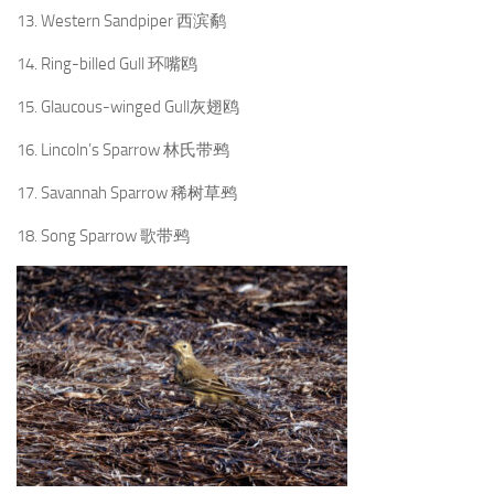
13. Western Sandpiper 西滨鹬
14. Ring-billed Gull 环嘴鸥
15. Glaucous-winged Gull灰翅鸥
16. Lincoln’s Sparrow 林氏带鹀
17. Savannah Sparrow 稀树草鹀
18. Song Sparrow 歌带鹀