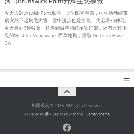
河口Brunswick Point野鳥生態導覽
今天去Brunswick Point观鸟，上午阳光明媚，中午活动结束
后突然下起鹅毛大雪，雪中漫步也是惊喜。共记录39种鸟。
今天看到6种猛禽，还看到游隼和红尾鵟打架。还有比较少
见的Western Meadowlark 西草地鹨，猛鸮 Northern Hawk
Owl...
加国观鸟 © 2026. All Rights Reserved.
Powered by
- Designed with the
Hueman theme